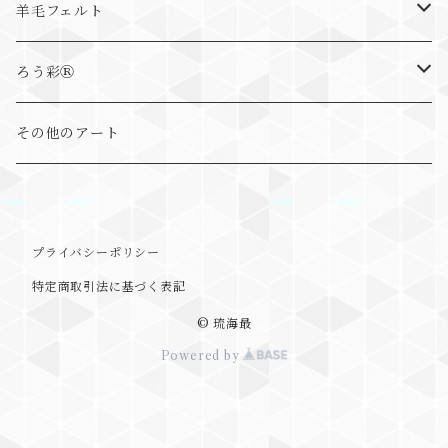
動物画
羊毛フェルト
まるっとアニマル
ろう彩Ⓡ
ゆる～とアニマル
ろう彩Ⓡ書
その他のアート
ちょこんとアニマル
ろう彩Ⓡ蝋龍画
ブローチ
ろう彩Ⓡ抽象画
プライバシーポリシー
特定商取引法に基づく表記
しっかりタイプ
ろう彩Ⓡ具象画
© 琉海最
Powered by
やわらかタイプ