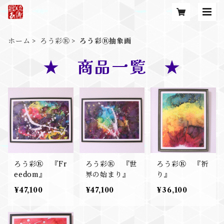
ホーム
ろう彩Ⓡ
ろう彩Ⓡ抽象画
★ 商品一覧 ★
ろう彩Ⓡ 『Fr
ろう彩Ⓡ 『世
ろう彩Ⓡ 『祈
eedom』
界の始まり』
り』
¥47,100
¥47,100
¥36,100