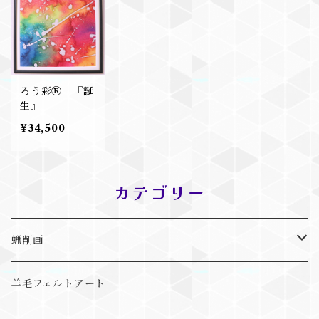
ろう彩Ⓡ 『誕
生』
¥34,500
カテゴリー
蝋削画
抽象画
羊毛フェルトアート