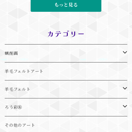
もっと見る
カテゴリー
蝋削画
抽象画
羊毛フェルトアート
動物画
羊毛フェルト
まるっとアニマル
ろう彩Ⓡ
ゆる～とアニマル
ろう彩Ⓡ書
その他のアート