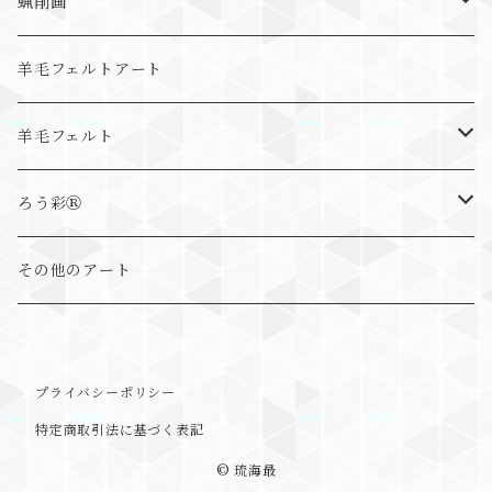
蝋削画
抽象画
羊毛フェルトアート
動物画
羊毛フェルト
まるっとアニマル
ろう彩Ⓡ
ゆる～とアニマル
ろう彩Ⓡ書
その他のアート
ちょこんとアニマル
ろう彩Ⓡ蝋龍画
プライバシーポリシー
ブローチ
ろう彩Ⓡ抽象画
特定商取引法に基づく表記
しっかりタイプ
ろう彩Ⓡ具象画
© 琉海最