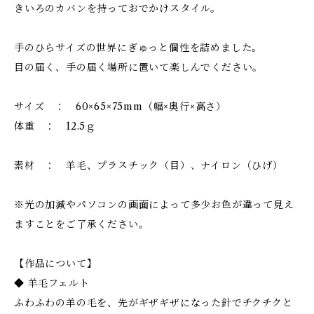
きいろのカバンを持っておでかけスタイル。
手のひらサイズの世界にぎゅっと個性を詰めました。
目の届く、手の届く場所に置いて楽しんでください。
サイズ ： 60×65×75mm（幅×奥行×高さ）
体重 ： 12.5ｇ
素材 ： 羊毛、プラスチック（目）、ナイロン（ひげ）
※光の加減やパソコンの画面によって多少お色が違って見え
ますことをご了承ください。
【作品について】
◆ 羊毛フェルト
ふわふわの羊の毛を、先がギザギザになった針でチクチクと