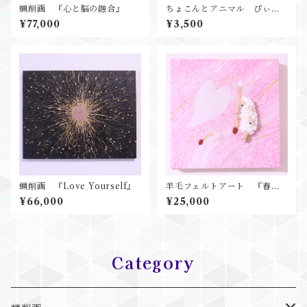
蝋削画 『心と脳の融合』
ちょこんとアニマル ぴぃと
くん
¥77,000
¥3,500
蝋削画 『Love Yourself』
羊毛フェルトアート 『春の
風にのって』
¥66,000
¥25,000
Category