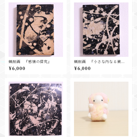
蝋削画 『感情の探究』
蝋削画 『小さな内なる衝
動』
¥6,000
¥6,000