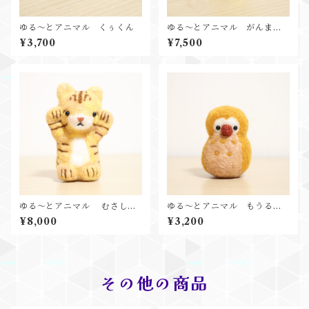
ゆる～とアニマル くぅくん
ゆる～とアニマル がんまく
ん
¥3,700
¥7,500
ゆる～とアニマル むさしく
ゆる～とアニマル もうるく
ん
ん
¥8,000
¥3,200
その他の商品