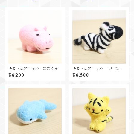
ゆる～とアニマル ぽぽくん
ゆる～とアニマル しいなち
ゃん
¥4,200
¥6,500