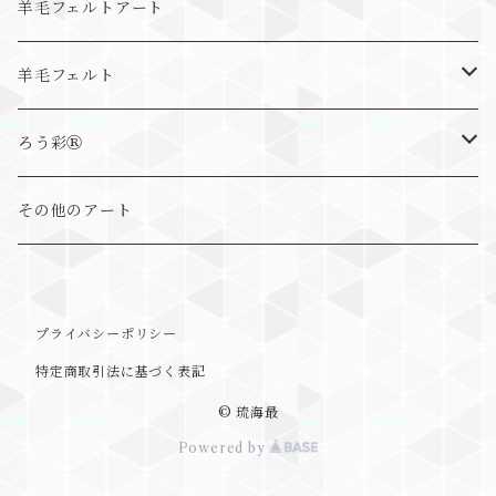
抽象画
羊毛フェルトアート
動物画
羊毛フェルト
まるっとアニマル
ろう彩Ⓡ
ゆる～とアニマル
ろう彩Ⓡ書
その他のアート
ちょこんとアニマル
ろう彩Ⓡ蝋龍画
プライバシーポリシー
ブローチ
ろう彩Ⓡ抽象画
特定商取引法に基づく表記
しっかりタイプ
ろう彩Ⓡ具象画
© 琉海最
Powered by
やわらかタイプ