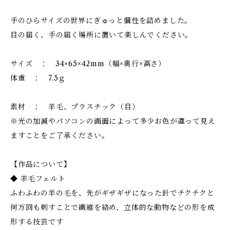
手のひらサイズの世界にぎゅっと個性を詰めました。
目の届く、手の届く場所に置いて楽しんでください。
サイズ ： 34×65×42mm（幅×奥行×高さ）
体重 ： 7.5ｇ
素材 ： 羊毛、プラスチック（目）
※光の加減やパソコンの画面によって多少お色が違って見え
ますことをご了承ください。
【作品について】
◆ 羊毛フェルト
ふわふわの羊の毛を、先がギザギザになった針でチクチクと
何万回も刺すことで繊維を絡め、立体的な動物などの形を成
形する技芸です