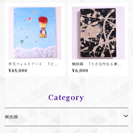
羊毛フェルトアート 『どこ
蝋削画 『小さな内なる衝
までいこう』
動』
¥45,000
¥6,000
Category
蝋削画