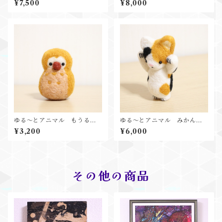
¥7,500
¥8,000
ゆる～とアニマル もうるく
ゆる～とアニマル みかんち
ん
ゃん
¥3,200
¥6,000
その他の商品