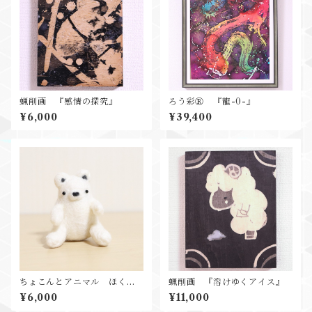
蝋削画 『感情の探究』
ろう彩Ⓡ 『龍-0-』
¥6,000
¥39,400
ちょこんとアニマル ほくと
蝋削画 『溶けゆくアイス』
くん
¥6,000
¥11,000